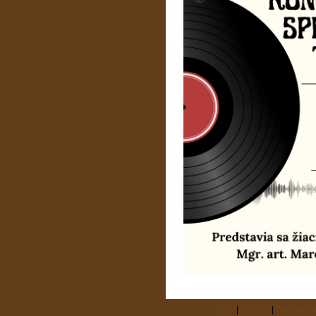
RSS
|
Kontakt
|
Správca 