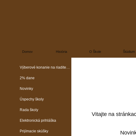
Domov
História
O Škole
Štúdium
Výberové konanie na riaditeľa školy
2% dane
Novinky
Úspechy školy
Rada školy
Vitajte na stránka
Elektronická prihláška
Prijímacie skúšky
Novin