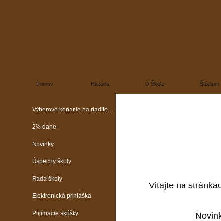
Domov
História
O Škole
Štúdium
Výberové konanie na riaditeľa školy
2% dane
Novinky
Úspechy školy
Rada školy
Vitajte na stránka
Elektronická prihláška
Prijímacie skúšky
Novin