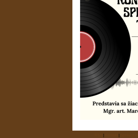
RSS
|
Kontakt
|
Správca 